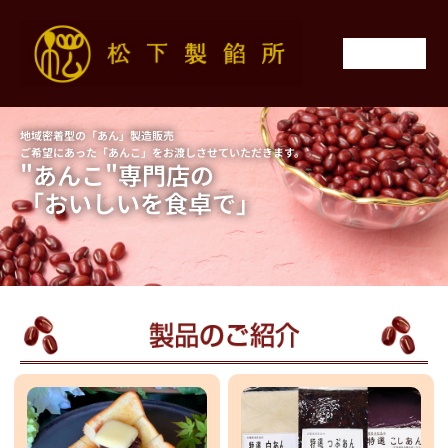
内
容
を
ス
キ
ッ
地域密着型の「あん」製造販売
プ
ご希望にあった「あんこ」をお渡しさせていただきます。
"あんこ"専門店の
「おいしいを食卓で」